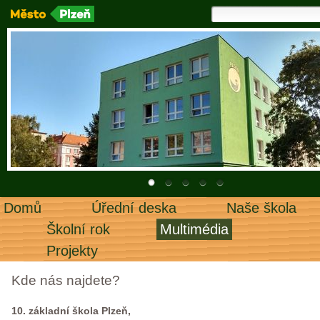
Domů
Úřední deska
Naše škola
Školní rok
Multimédia
Projekty
Kde nás najdete?
10. základní škola Plzeň,