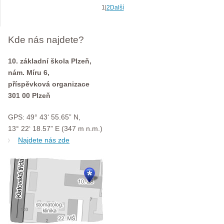
1
|
2
Další
Kde nás najdete?
10. základní škola Plzeň,
nám. Míru 6,
příspěvková organizace
301 00 Plzeň
GPS: 49° 43‘ 55.65” N,
13° 22‘ 18.57” E (347 m n.m.)
Najdete nás zde