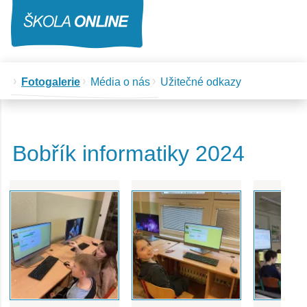
Fotogalerie
Média o nás
Užitečné odkazy
Bobřík informatiky 2024