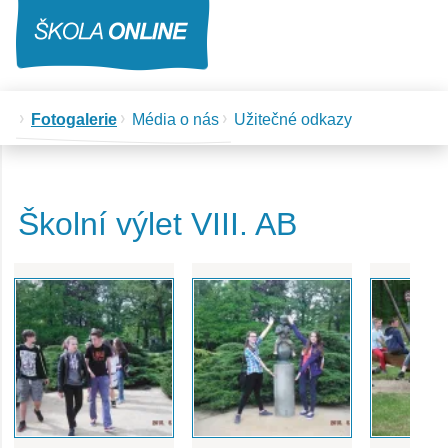
Fotogalerie
Média o nás
Užitečné odkazy
Školní výlet VIII. AB