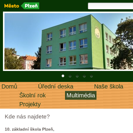
Domů
Úřední deska
Naše škola
Školní rok
Multimédia
Projekty
Kde nás najdete?
10. základní škola Plzeň,