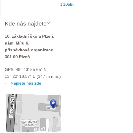
1
|
2
Další
Kde nás najdete?
10. základní škola Plzeň,
nám. Míru 6,
příspěvková organizace
301 00 Plzeň
GPS: 49° 43‘ 55.65” N,
13° 22‘ 18.57” E (347 m n.m.)
Najdete nás zde