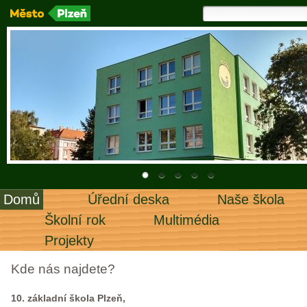
Domů
Úřední deska
Naše škola
Školní rok
Multimédia
Projekty
Kde nás najdete?
10. základní škola Plzeň,