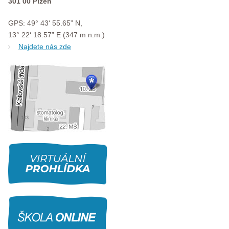
301 00 Plzeň
GPS: 49° 43‘ 55.65” N,
13° 22‘ 18.57” E (347 m n.m.)
Najdete nás zde