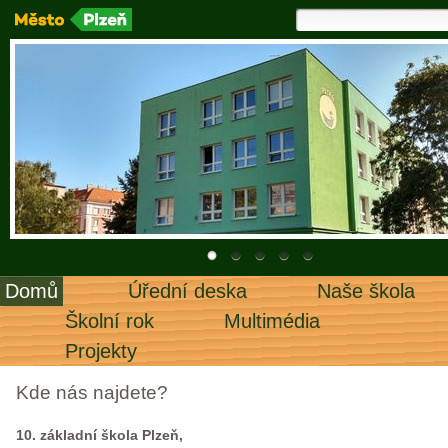
Domů
Úřední deska
Naše škola
Školní rok
Multimédia
Projekty
Kde nás najdete?
10. základní škola Plzeň,