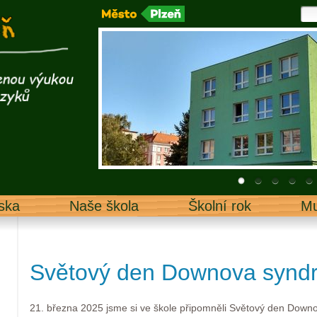
ska
Naše škola
Školní rok
Mu
Světový den Downova synd
21. března 2025 jsme si ve škole připomněli Světový den Dow