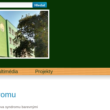
ltimédia
Projekty
romu
nova syndromu barevnými