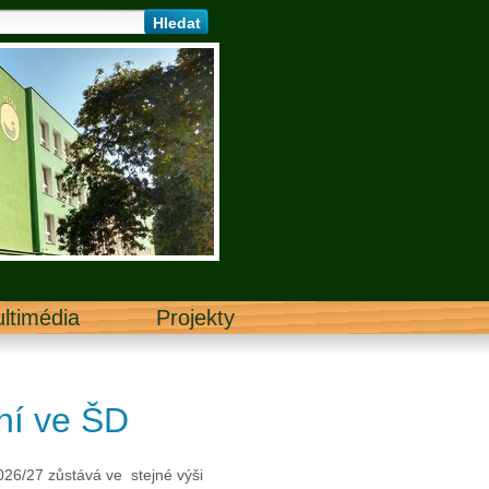
ltimédia
Projekty
ní ve ŠD
026/27 zůstává ve stejné výši