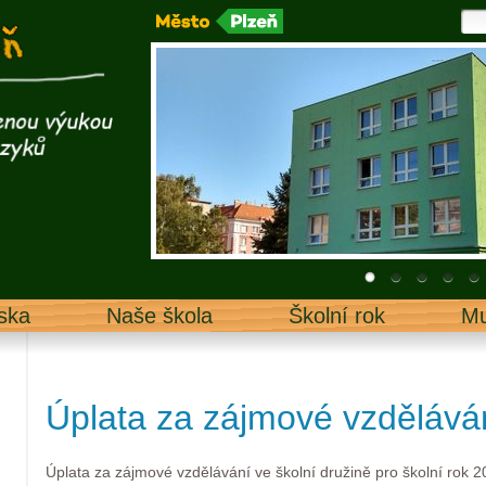
ska
Naše škola
Školní rok
Mu
Úplata za zájmové vzdělává
Úplata za zájmové vzdělávání ve školní družině pro školní rok 2