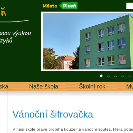
ska
Naše škola
Školní rok
Mu
Vánoční šifrovačka
V naší škole právě probíhá kouzelná vánoční soutěž, která potě