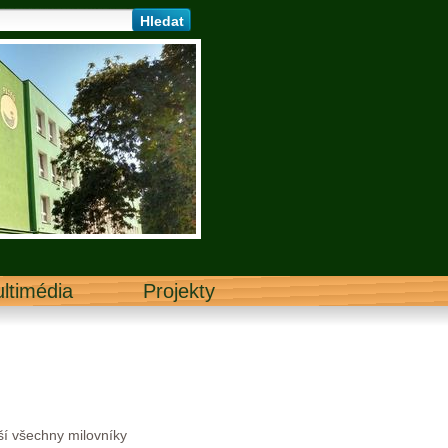
ltimédia
Projekty
ší všechny milovníky