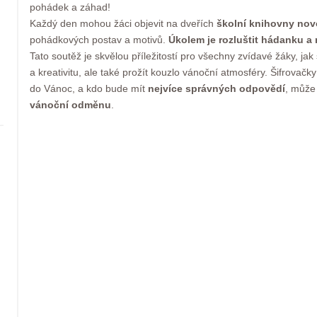
pohádek a záhad!
Každý den mohou žáci objevit na dveřích
školní knihovny nov
pohádkových postav a motivů.
Úkolem je rozluštit hádanku a
Tato soutěž je skvělou příležitostí pro všechny zvídavé žáky, jak s
a kreativitu, ale také prožít kouzlo vánoční atmosféry. Šifrovač
do Vánoc, a kdo bude mít
nejvíce správných odpovědí
, může
vánoční odměnu
.