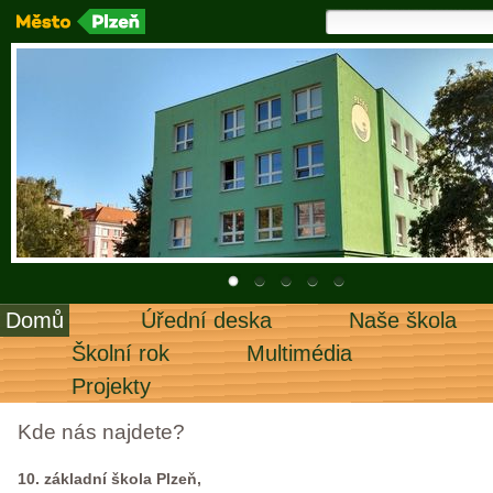
Domů
Úřední deska
Naše škola
Školní rok
Multimédia
Projekty
Kde nás najdete?
10. základní škola Plzeň,