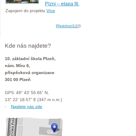
Plzni – etapa III.
Zapojení do projektu
Více
Předchozí
1
|
2
|
3
Kde nás najdete?
10. základní škola Plzeň,
nám. Míru 6,
příspěvková organizace
301 00 Plzeň
GPS: 49° 43‘ 55.65” N,
13° 22‘ 18.57” E (347 m n.m.)
Najdete nás zde